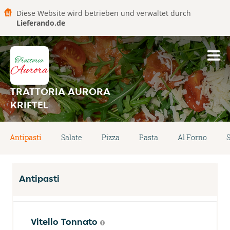
Diese Website wird betrieben und verwaltet durch
Lieferando.de
TRATTORIA AURORA
KRIFTEL
Antipasti
Salate
Pizza
Pasta
Al Forno
S
Antipasti
Vitello Tonnato