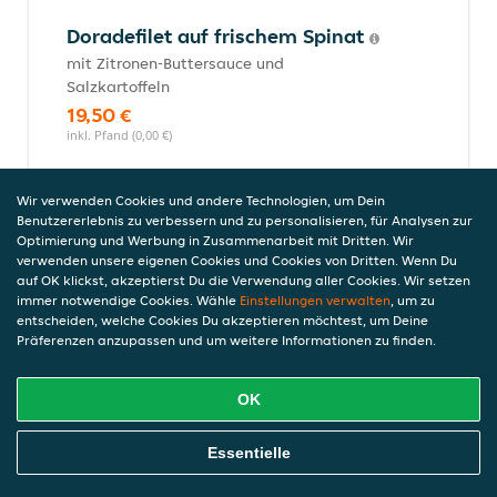
Doradefilet auf frischem Spinat
mit Zitronen-Buttersauce und
Salzkartoffeln
19,50 €
inkl. Pfand (0,00 €)
Wir verwenden Cookies und andere Technologien, um Dein
Desserts
Benutzererlebnis zu verbessern und zu personalisieren, für Analysen zur
Optimierung und Werbung in Zusammenarbeit mit Dritten. Wir
verwenden unsere eigenen Cookies und Cookies von Dritten. Wenn Du
auf OK klickst, akzeptierst Du die Verwendung aller Cookies. Wir setzen
immer notwendige Cookies. Wähle
Einstellungen verwalten
, um zu
Pizza Nutella (Ø 30)
entscheiden, welche Cookies Du akzeptieren möchtest, um Deine
6,00 €
Präferenzen anzupassen und um weitere Informationen zu finden.
inkl. Pfand (0,00 €)
OK
Online Essen Bestellen
Schoko Souffle
Essentielle
6,50 €