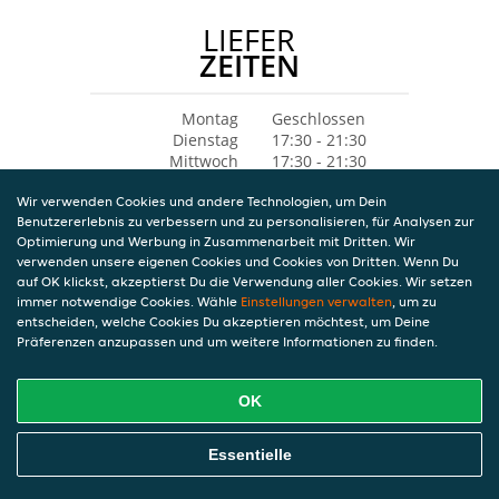
LIEFER
ZEITEN
Montag
Geschlossen
Dienstag
17:30 - 21:30
Mittwoch
17:30 - 21:30
Donnerstag
17:30 - 21:30
Wir verwenden Cookies und andere Technologien, um Dein
Freitag
17:30 - 21:30
Benutzererlebnis zu verbessern und zu personalisieren, für Analysen zur
Samstag
17:30 - 21:30
Optimierung und Werbung in Zusammenarbeit mit Dritten. Wir
Sonntag
17:30 - 21:30
verwenden unsere eigenen Cookies und Cookies von Dritten. Wenn Du
auf OK klickst, akzeptierst Du die Verwendung aller Cookies. Wir setzen
immer notwendige Cookies. Wähle
Einstellungen verwalten
, um zu
entscheiden, welche Cookies Du akzeptieren möchtest, um Deine
Präferenzen anzupassen und um weitere Informationen zu finden.
OK
Essentielle